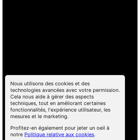
Pardon pour le
dérangement ! Nous
travaillons sur quelque chose
de fantastique – revenez
bientôt !
Les cookies sont là !
Nous utilisons des cookies et des
technologies avancées avec votre permission.
Cela nous aide à gérer des aspects
techniques, tout en améliorant certaines
fonctionnalités, l'expérience utilisateur, les
mesures et le marketing.
Profitez-en également pour jeter un oeil à
notre
Politique relative aux cookies
.